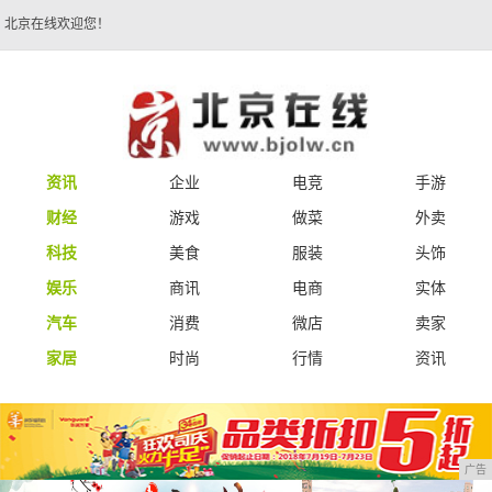
北京在线欢迎您！
资讯
企业
电竞
手游
财经
游戏
做菜
外卖
科技
美食
服装
头饰
娱乐
商讯
电商
实体
汽车
消费
微店
卖家
家居
时尚
行情
资讯
广告