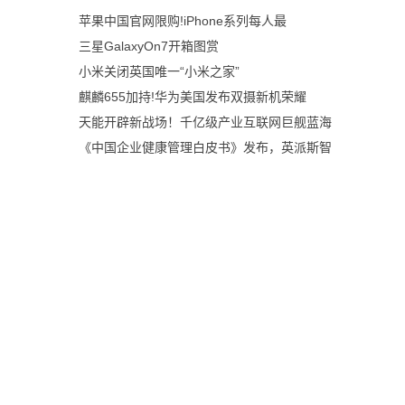
苹果中国官网限购!iPhone系列每人最
三星GalaxyOn7开箱图赏
小米关闭英国唯一“小米之家”
麒麟655加持!华为美国发布双摄新机荣耀
天能开辟新战场！千亿级产业互联网巨舰蓝海
《中国企业健康管理白皮书》发布，英派斯智