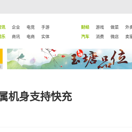
资讯
企业
电竞
手游
财经
游戏
做菜
外
娱乐
商讯
电商
实体
汽车
消费
微店
卖
告
:金属机身支持快充