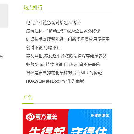
热点排行
电气产业链急切对接怎么“接”？
疫情催化，“移动营销”成为企业家必修课
虹识技术虹膜智能锁，创新多场景应用便捷更
躬耕不辍 行路不止
养父离世,养女赵小萍按照法律程序继承养父
万
魅蓝Note5持续热销千元标杆真不是盖的
曾经是安卓拟物化最棒的设计MIUI的惊艳
HUAWEIMateBookm7华为商城
广告