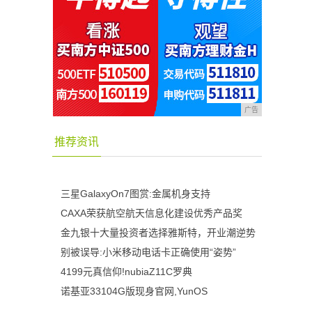
广告
推荐资讯
三星GalaxyOn7图赏:金属机身支持
CAXA荣获航空航天信息化建设优秀产品奖
金九银十大量投资者选择雅斯特，开业潮逆势
别被误导:小米移动电话卡正确使用“姿势”
4199元真信仰!nubiaZ11C罗典
诺基亚33104G版现身官网,YunOS