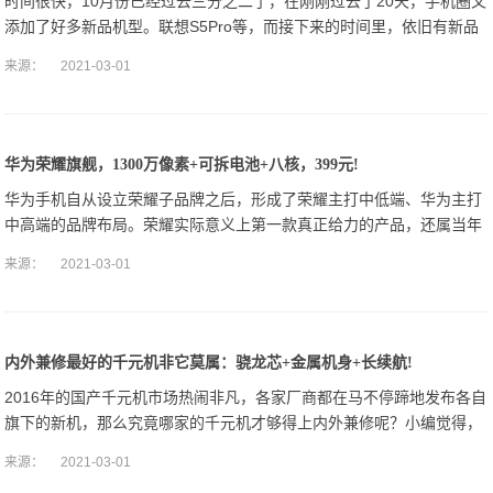
时间很快，10月份已经过去三分之二了，在刚刚过去了20天，手机圈又
添加了好多新品机型。联想S5Pro等，而接下来的时间里，依旧有新品
来袭，比如小米MIX3，荣耀magic2，努比亚X等。
来源：
2021-03-01
华为荣耀旗舰，1300万像素+可拆电池+八核，399元!
华为手机自从设立荣耀子品牌之后，形成了荣耀主打中低端、华为主打
中高端的品牌布局。荣耀实际意义上第一款真正给力的产品，还属当年
的荣耀3x（那时候，荣耀还是实体按键，真不知道后来为啥换成了虚拟
来源：
2021-03-01
按键）。荣耀
内外兼修最好的千元机非它莫属：骁龙芯+金属机身+长续航!
2016年的国产千元机市场热闹非凡，各家厂商都在马不停蹄地发布各自
旗下的新机，那么究竟哪家的千元机才够得上内外兼修呢？小编觉得，
非红米4莫属。红米4作为小米于2016年11月份在自家直播平台发布的
来源：
2021-03-01
高性