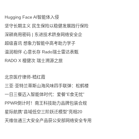
Hugging Face AI智能体入侵
坚守长期主义 民生保险以稳健发展践行保险
深耕商用密码 | 东进技术跻身网络安全企
超级喜讯 想象力智能中高考助力学子
温润相伴 心意长存 Rado瑞士雷达表甄
RADO X 檀健次 瑞士溯源之旅
北京医疗律师-嵇红霞
三亚·亚特兰蒂斯山海风味四手联弹：松鹤楼
一日三餐迈入智能体时代：爱餐“E食无忧”
PPWR倒计时！南王科技助力品牌包装合规
星际航携“县域低空三阶跃迁模型”亮相20
天维信通三大安全产品获公安部网络安全专用