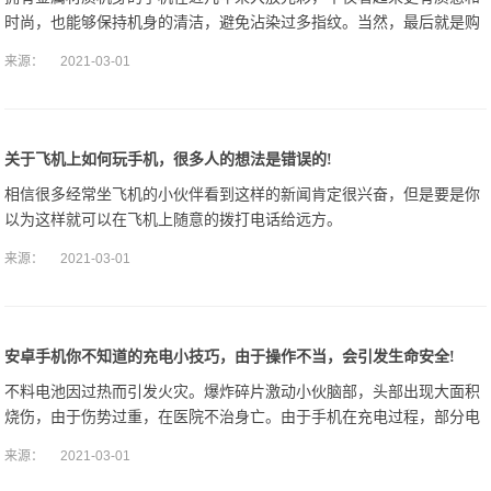
时尚，也能够保持机身的清洁，避免沾染过多指纹。当然，最后就是购
机者的金属情怀了，特别是对于男性用户来说，自iPhone 5S之后的金
来源：
2021-03-01
属风就
关于飞机上如何玩手机，很多人的想法是错误的!
相信很多经常坐飞机的小伙伴看到这样的新闻肯定很兴奋，但是要是你
以为这样就可以在飞机上随意的拨打电话给远方。
来源：
2021-03-01
安卓手机你不知道的充电小技巧，由于操作不当，会引发生命安全!
不料电池因过热而引发火灾。爆炸碎片激动小伙脑部，头部出现大面积
烧伤，由于伤势过重，在医院不治身亡。由于手机在充电过程，部分电
能会转化为热能。
来源：
2021-03-01