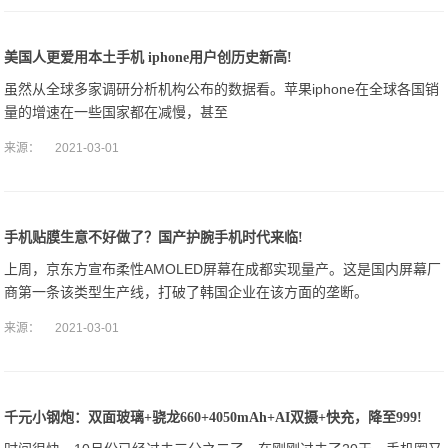
美国人更爱用本土手机 iphone用户创历史新高!
虽然从全球多家调研分析机构公布的数据看。苹果iphone在全球各国销
量的增速在一些国家都在减慢，甚至
来源：
2021-03-01
手机贴膜生意不好做了？国产护腕手机时代来临!
上周，京东方宣布柔性AMOLED屏幕在成都实现量产。这是国内屏幕厂
商第一条该类型生产线，打破了韩国企业在该方面的垄断。
来源：
2021-03-01
千元小钢炮：双面玻璃+骁龙660+4050mAh+AI双摄+快充，降至999!