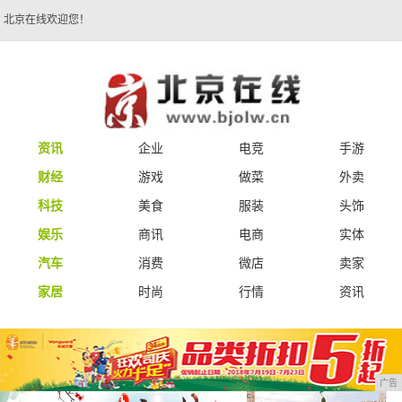
北京在线欢迎您！
资讯
企业
电竞
手游
财经
游戏
做菜
外卖
科技
美食
服装
头饰
娱乐
商讯
电商
实体
汽车
消费
微店
卖家
家居
时尚
行情
资讯
广告