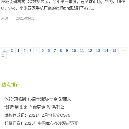
权威调研机构IDC数据显示，今年第一季度，在全球市场，华为、OPP
O、vivo、小米四家手机厂商的市场份额达到了42%。
来源：
2021-03-01
上一页
1
2
3
4
5
6
7
8
9
10
11
12
13
14
15
下一
页
热点排行
体彩“顶呱刮”15周年活动携“京”彩而来
“好运‘刮’出来 有你更‘京’彩”系列公
爆款养成记：2021年2月份长安CS75
即将开赛！2023年中国库布齐沙漠越野赛