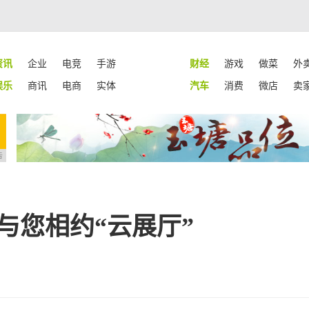
资讯
企业
电竞
手游
财经
游戏
做菜
外
娱乐
商讯
电商
实体
汽车
消费
微店
卖
告
技与您相约“云展厅”