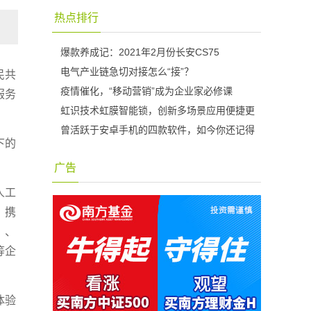
热点排行
爆款养成记：2021年2月份长安CS75
电气产业链急切对接怎么“接”？
民共
疫情催化，“移动营销”成为企业家必修课
服务
虹识技术虹膜智能锁，创新多场景应用便捷更
曾活跃于安卓手机的四款软件，如今你还记得
下的
广告
人工
，携
）、
等企
体验