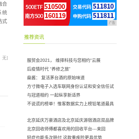
融合
系统
站式
广告
推荐资讯
：无]
服贸会2021， 维择科技与您相约“云展
后疫情时代 “养修之旅”
燊酱： 复活茅台酒的原始味道
方寸微电子入选车联网身份认证和安全信任试
与冠道相约 一起纵享新适界
不说谎的榜单！惟客数据实力上榜铅笔道最具
北京延庆万豪酒店及北京延庆源宿酒店双品牌
北京回收师傅都喜欢用的回收平台---来回
轻症也能多次赔付 这款重疾险更具优势