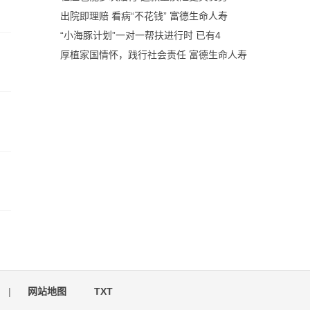
出院即理赔 看病“不花钱” 富德生命人寿
“小海豚计划”一对一帮扶进行时 已有4
厚植家国情怀，践行社会责任 富德生命人寿
|
网站地图
TXT