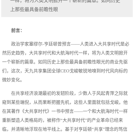
一样，将为人类文明掀开一个崭新的篇章。如同历史
上那些最具备前瞻性眼
前言：
政治学家塞缪尔-亨廷顿曾预言——人类进入大共享时代是必
然历史趋势，大共享时代和大航海时代一样，将为人类文明掀开
一个崭新的篇章。如同历史上那些最具备前瞻性眼光的商业先驱
们，这次，天九共享集团全球CEO戈峻敏锐地嗅到时代风向标的
微妙变化。
在共享经济浪潮最初的发轫阶段，少数人于风起青萍之际就
窥到某些端倪，从而果断把握先机，这些人里面就包括戈峻。他
在其著作《大共享时代》一书中预言——一个和大航海时代一样
重新塑造人类格局的，被称作“大共享时代”的产业革命已经来
临，并清晰地浮现在地平线上。基于对亨廷顿“共享”理念的笃信