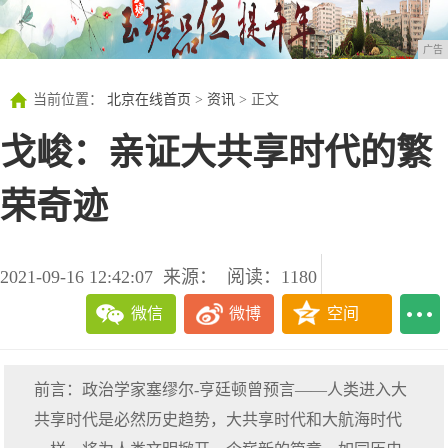
广告
当前位置：
北京在线首页
>
资讯
> 正文
戈峻：亲证大共享时代的繁
荣奇迹
2021-09-16 12:42:07
来源：
阅读：1180
微信
微博
空间
前言：政治学家塞缪尔-亨廷顿曾预言——人类进入大
共享时代是必然历史趋势，大共享时代和大航海时代