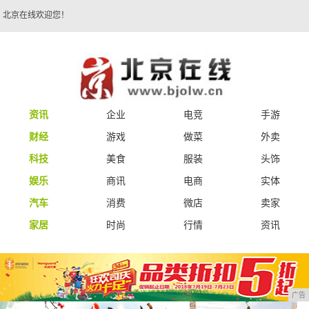
北京在线欢迎您！
资讯
企业
电竞
手游
财经
游戏
做菜
外卖
科技
美食
服装
头饰
娱乐
商讯
电商
实体
汽车
消费
微店
卖家
家居
时尚
行情
资讯
广告