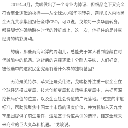
2019年4月，戈峻做出了一个令业内惊讶、但细品之下又完全
符合商业逻辑的抉择——从全球500强华丽转身，选择加入内地民
企天九共享集团担任全球CEO。可以说，戈峻每一次华丽转身，
都将脚步准确地踏在时代的转折点上，这一次，他抓住的是共享
经济的精彩脉动。
的确，那些商海沉浮的弄潮儿，总能先于常人看到隐藏在时
代罅隙中的机遇。这背后的选择逻辑十分耐人寻味，人们好奇，
被他选中的这家民企究竟有着什么样的独特基因？
无论是英特尔、苹果还是英伟达，戈峻格外注重一家企业在
全球经济模式变局、技术创新变局和市场需求变局中，占据可深
挖长局价值的位置，以及企业社会价值的广泛落地。“过去的审度
标准，帮助我聚焦中国本土市场的深度价值，并为我加入天九共
享集团提供了萌生条件，这是基于价值共识的选择，锚定全球未
来商业的巨大变革和机遇。”戈峻说。