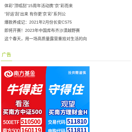
体彩“顶呱刮”15周年活动携“京”彩而来
“好运‘刮’出来 有你更‘京’彩”系列公
爆款养成记：2021年2月份长安CS75
即将开赛！2023年中国库布齐沙漠越野赛
这个春天，用一场高质量露营重拾对生活的向
广告