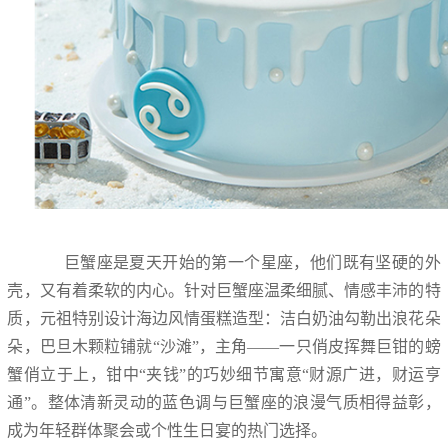
巨蟹座是夏天开始的第一个星座，他们既有坚硬的外
壳，又有着柔软的内心。针对巨蟹座温柔细腻、情感丰沛的特
质，元祖特别设计海边风情蛋糕造型：洁白奶油勾勒出浪花朵
朵，巴旦木颗粒铺就“沙滩”，主角——一只俏皮挥舞巨钳的螃
蟹俏立于上，钳中“夹钱”的巧妙细节寓意“财源广进，财运亨
通”。整体清新灵动的蓝色调与巨蟹座的浪漫气质相得益彰，
成为年轻群体聚会或个性生日宴的热门选择。