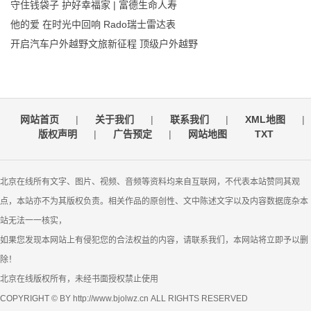
守住钱袋子 护好幸福家 | 富德生命人寿
他的爱 在时光中回响 Rado瑞士雷达表
开启汽车户外越野文旅新征程 顶级户外越野
网站首页
|
关于我们
|
联系我们
|
XML地图
|
版权声明
|
广告预定
|
网站地图
TXT
北京在线所有文字、图片、视频、音频等资料均来自互联网，不代表本站赞同其观
点，本站亦不为其版权负责。相关作品的原创性、文中陈述文字以及内容数据庞杂本
站无法一一核实，
如果您发现本网站上有侵犯您的合法权益的内容，请联系我们，本网站将立即予以删
除！
北京在线版权所有，未经书面授权禁止使用
COPYRIGHT © BY http://www.bjolwz.cn ALL RIGHTS RESERVED