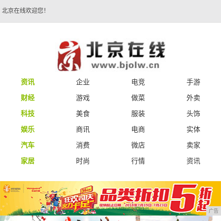
北京在线欢迎您！
资讯
企业
电竞
手游
财经
游戏
做菜
外卖
科技
美食
服装
头饰
娱乐
商讯
电商
实体
汽车
消费
微店
卖家
家居
时尚
行情
资讯
广告