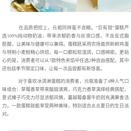
在品质把控上，元祖同样毫不含糊。“巨有钳”蛋糕严
选100%纯动物奶油，带来浓郁奶香与丝滑口感，不含反式脂
肪酸，让美味与健康可以兼得。蛋糕胚采用农场直供新鲜鸡蛋
与特制小麦粉精心烘焙，每一口都松软湿润，口感绵密。更贴
心的是，消费者可以从7款特色夹馅中任选2种自由搭配，其中
还包括季节限定口味，让每一次品尝都有新惊喜。
对于喜欢冰淇淋蛋糕的消费者，元祖准备了4种人气口
味组合：草莓香草带来酸甜清爽，巧克力香草演绎经典搭配，
意式榛子巧克力尽显浓郁风情，蔓越莓桑葚牛奶则充满果香活
力。一款蛋糕就能享受两种美味，特别适合炎炎夏日的生日派
对。