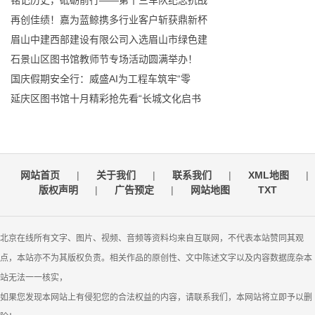
铭记历史，砥砺前行——第十三车队纪念抗战
再创佳绩！嘉为蓝鲸携多行业客户斩获鼎新杯
眉山中建西部建设有限公司入选眉山市绿色建
石景山区图书馆教师节专场活动圆满举办！
国庆假期安全行：威盛AI为工程车筑牢“零
延庆区图书馆十月精彩抢先看“长城文化启书
网站首页
|
关于我们
|
联系我们
|
XML地图
|
版权声明
|
广告预定
|
网站地图
TXT
北京在线所有文字、图片、视频、音频等资料均来自互联网，不代表本站赞同其观
点，本站亦不为其版权负责。相关作品的原创性、文中陈述文字以及内容数据庞杂本
站无法一一核实，
如果您发现本网站上有侵犯您的合法权益的内容，请联系我们，本网站将立即予以删