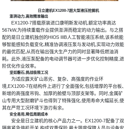
日立建机EX1200-7超大型液压挖掘机
澎湃动力,高效精准输出
EX1200-7搭载原装进口康明斯发动机,额定功率高达
567kW,为持续重载作业提供澎湃而稳定的动力输出。与之搭
配的是日立建机独创的HIOS IIIB人工智能液压系统,该系统能
够智能感知负载变化,精准协调液压泵与发动机,实现动力效能
的最优匹配,从而在输出强大生产力的同时显著降低燃油消
耗。此外,液压泵配备的电动调节器可进一步优化控制精度,进
阶优化作业效率。
坚如磐石,挑战极限工况
为适应露天矿山恶劣、复杂、高强度的作业环
境,EX1200-7在结构件上进行了全面强化,包括增厚的平台板、
新增的高强度吊钩、加厚的舱壁与顶部支架等。同时,金属矿
山专用大型耐磨铲斗也得到了特殊强化,使用寿命大幅延长,使
其在严苛工况环境下游刃有余。
安全易用,降低周期成本
安全是日立建机的核心产品力之一。EX1200-7配备了双
隔离紧急停机开关,构成双重保险,最大限度保障人员与设备安