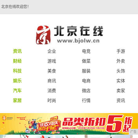
北京在线欢迎您！
资讯
企业
电竞
手游
财经
游戏
做菜
外卖
科技
美食
服装
头饰
娱乐
商讯
电商
实体
汽车
消费
微店
卖家
家居
时尚
行情
资讯
广告