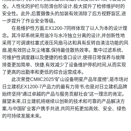
全。人性化的护栏与防滑台阶设计,极大提升了检修维护时的
安全性。此外,后置摄像头的加装有效消除了后方视野盲区,进
一步提升了作业安全等级。
在易维护性方面,EX1200-7同样体现了以人为本的设计理
念。其冷却系统采用油冷与水冷独立分离的设计,并创新性地
采用了可调速柱塞式液压风扇马达和具有反转自清洁功能的风
扇,能有效防止灰尘堵塞,保持最佳散热效率。集中过滤系统、
可维护性调度器以及便捷的检查口设计,使得日常保养与故障
排查更加简单、快捷,有效减少了设备维护停机时间,从而实现
了更高的出勤率和更低的综合运营成本。
此次荣登CMIIC2025“矿山设备明星产品年度榜”,是市场对
日立建机EX1200-7产品力的最有力背书,也是对日立建机品牌
始终坚持“通过卓越的产品与服务贡献社会”这一理念的肯定。
展望未来,日立建机将继续以创新的技术和可靠的产品解决方
案,与中国矿业客户携手共进,共同开拓更加高效、安全、绿色
的可持续发展未来。