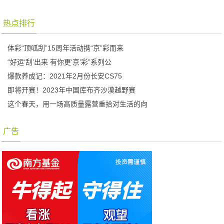
热点排行
体彩“顶呱刮”15周年活动携“京”彩而来
“好运‘刮’出来 有你更‘京’彩”系列公
爆款养成记：2021年2月份长安CS75
即将开赛！2023年中国库布齐沙漠越野赛
这个春天，用一场高质量露营重拾对生活的向
广告