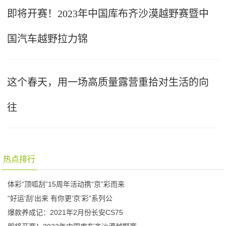
即将开赛！2023年中国库布齐沙漠越野赛暨中
国汽车越野拉力锦
这个春天，用一场高质量露营重拾对生活的向
往
热点排行
体彩“顶呱刮”15周年活动携“京”彩而来
“好运‘刮’出来 有你更‘京’彩”系列公
爆款养成记：2021年2月份长安CS75