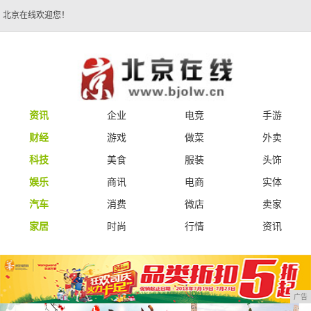
北京在线欢迎您！
资讯
企业
电竞
手游
财经
游戏
做菜
外卖
科技
美食
服装
头饰
娱乐
商讯
电商
实体
汽车
消费
微店
卖家
家居
时尚
行情
资讯
广告