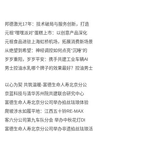
邦德激光17年：技术破局与服务创新，打造
元祖“嘿嘿派对”蛋糕上市：以创意产品深化
元祖食品进驻上海虹桥机场，拓展消费新场景
从绝望到希望：神经调控如何点亮“沉睡”的
岁岁重阳，岁岁平安：携手共建工业车辆AI
男士控油水乳哪个牌子的效果最好？控油男士
以心为契 共筑温暖-富德生命人寿北京分公
京蓝科技与清华苏州院共建联合研究中心
​富德生命人寿北京分公司举办掐丝珐琅体验
爬坡涉水如履平地：江西五十铃RE-MAX
客六分公司第九车队分会 举办中秋花灯DI
富德生命人寿北京分公司举办非遗掐丝珐琅活