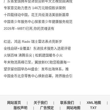
广东省爱国拥军促进会迎新年文艺晚会圆满成
专家意见助力患方 146万元赔偿胜诉案例
十四载绿动中国，花王共绘清洁美丽新篇章
中国青少年服务中心探索青少年健康服务规范
2026年--MBTI已死,你的灵魂该有
红运，鸿运 Rado 瑞士雷达表点亮新岁
全栈自研+全覆盖！东进技术强势入选密评密
火锅百味 沸腾舌尖 | 松鹤建国暖冬小火
年末物流高峰已至，翼放新EC助您稳赢每一
望京留创园举办AI盛会：发布出海体系，推
中国金币北京零售中心焕新启幕，跨界融合引
网站首页
|
关于我们
|
联系我们
|
XML地图
|
版权声明
|
广告预定
|
网站地图
TXT