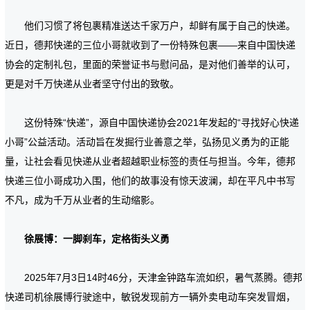
他们习惯了将包裹精准送达千家万户，却鲜有属于自己的快递。
近日，德邦快递的三位小哥就收到了一份特殊包裹——来自中国快递
协会的定制礼包，里面的荣誉证书与慰问品，是对他们善举的认可，
更是对千万快递从业者坚守付出的致敬。
这份特殊“快递”，源自中国快递协会2021年发起的“寻找好心快递
小哥”公益活动。活动旨在发掘行业善意之举，弘扬见义勇为的正能
量，让社会看见快递从业者超越职业标签的责任与担当。今年，德邦
快递三位小哥成功入围，他们的故事没有惊天波澜，却在平凡中书写
不凡，成为千万从业者的生动缩影。
徐展博：一脚刹车，定格街头义勇
2025年7月3日14时46分，天津金钟路车流如织，暑气蒸腾。德邦
快递司机徐展博行驶途中，敏锐发现前方一辆外卖电动车突发冒烟，