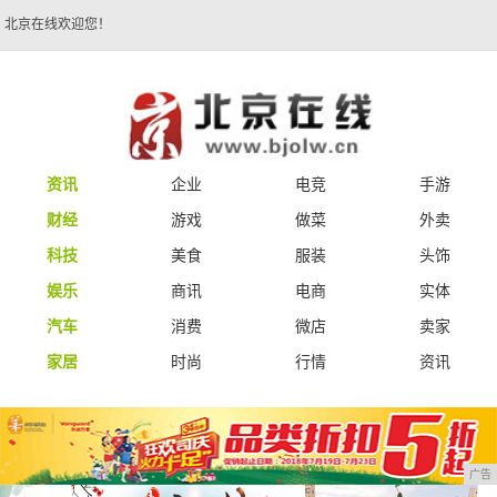
北京在线欢迎您！
资讯
企业
电竞
手游
财经
游戏
做菜
外卖
科技
美食
服装
头饰
娱乐
商讯
电商
实体
汽车
消费
微店
卖家
家居
时尚
行情
资讯
广告