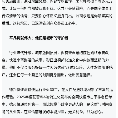
与实施细则，通过现金奖励、内部专题宣传、荣誉称号授予等多元方
式，让每一份担当都被认真对待。这并非鼓励冒险，而是向全体员工
传递清晰的信号：只要你心怀正义挺身而出，公司永远是你最坚实的
后盾。这句承诺，已深深镌刻在众多员工心中。
平凡铸就伟大：他们是城市的守护者
行业迭代升级，城市版图拓展，但有些温暖的底色始终未曾改
变。快递小哥鲜活的故事，彰显出德邦快递文化中内敛而坚韧的力
量。他们不仅会服务好每一位因为信赖“超过3公斤，大件发德邦”的客
户，还会在每一个紧急的时刻挺身而出，做出善意选择。
德邦快递深耕快运行业近30年，在大件配送领域积累了丰富的运
作经验。2025年运联智库&物流进化发布的全网快运市占率排名榜单
中，德邦快递位列第一。而比规模与效率更动人的，是这群与时间赛
跑的从业者，在险情前迸发的本能担当，无关利益，只为初心。