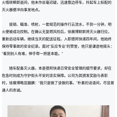
火情转瞬即逝间，他未作丝毫迟疑，迅速靠边停车，拎起车上标配的
灭火器便冲向事发地点。
拔销、瞄准、喷射，一套规范的操作行云流水，不到一分钟，明
火便被成功控制。在确认无复燃风险后，徐展博默默将灭火器归位，
重新启动车辆，继续当天的配送征程。入职德邦快递四年间，他始终
保持零事故的安全纪录。面对“反应专业”的赞誉，他只是谦逊地摇头：
“看到别人有难，伸手帮一把是本能。”
随车配备灭火器，本是德邦快递日常安全管理的细节要求，却在
危急时刻成为守护街头平安的坚实保障。公司为其颁发奖励与表彰
时，徐展博略显腼腆：“我只是做了该做的事。”朴素的话语间，尽显普
通人的赤诚。