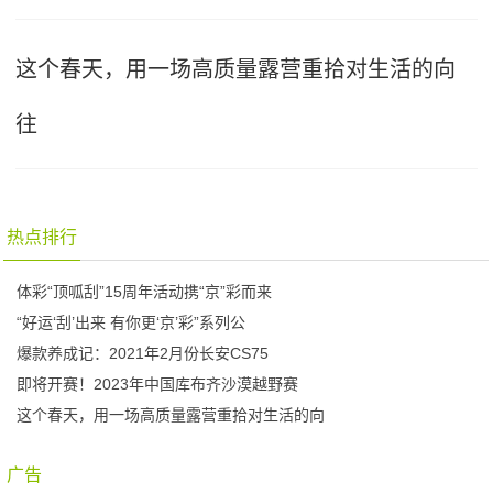
这个春天，用一场高质量露营重拾对生活的向
往
热点排行
体彩“顶呱刮”15周年活动携“京”彩而来
“好运‘刮’出来 有你更‘京’彩”系列公
爆款养成记：2021年2月份长安CS75
即将开赛！2023年中国库布齐沙漠越野赛
这个春天，用一场高质量露营重拾对生活的向
广告