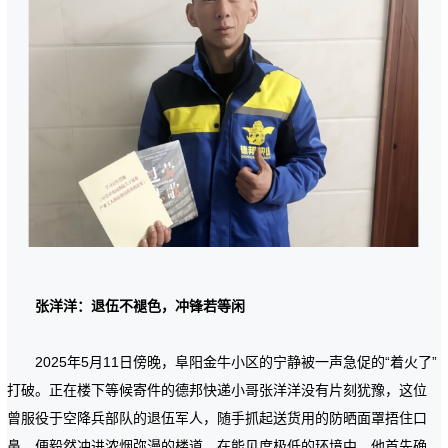
张洋洋：退伍不褪色，冲锋若等闲
2025年5月11日傍晚，阜阳金牛小区的宁静被一声急促的“着火了”
打破。正在楼下等候寄件的德邦快递小哥张洋洋没有片刻犹豫，这位
曾服役于空降兵部队的退伍军人，随手抓起送货用的防晒面罩捂住口
鼻，便毅然冲进浓烟弥漫的楼道。在能见度极低的环境中，他首先确