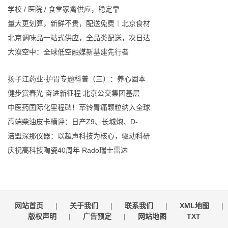
学校 / 医院 / 食堂家禽供应，稳定靠
量大更划算，新鲜不贵，配送免费｜北京食材
北京调味品一站式供应，全品类配送，次日达
大漠空中：全球低空融媒新基建先行者
扬子江药业·护胃专题科普（三）：养心固本
健步赏春光 奋进新征程 北京公交集团基层
中医药国际化里程碑！荜铃胃痛颗粒纳入全球
高端柴油皮卡横评：日产Z9、长城炮、D-
洁盟深那仪器：以超声科技为核心，驱动科研
庆祝高科技陶瓷40周年 Rado瑞士雷达
网站首页
|
关于我们
|
联系我们
|
XML地图
|
版权声明
|
广告预定
|
网站地图
TXT