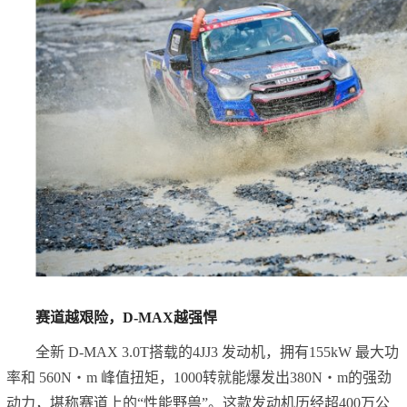
赛道越艰险，D-MAX越强悍
全新 D-MAX 3.0T搭载的4JJ3 发动机，拥有155kW 最大功
率和 560N・m 峰值扭矩，1000转就能爆发出380N・m的强劲
动力，堪称赛道上的“性能野兽”。这款发动机历经超400万公