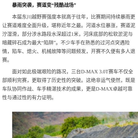
暴雨突袭，赛道变“残酷战场”
本届东川越野赛强度本就高于往年，比赛期间持续暴雨更
让赛道难度全面升级，堪称近年之最。河道水位暴涨，赛道泥
泞湿滑，部分涉水路段水深超过1米，河床底部的松软淤泥与
暗藏碎石成为最大“陷阱”。不少车手在熟悉的过河点突遇险
情，陷车、熄火、机械故障等问题频发，开赛不久便有多人退
赛。
面对如此极端艰险的路况，三台D-MAX 3.0T赛车不仅全
部顺利完赛，更取得了历史性的突破。这绝非运气使然，既是
车队协同作战、车手精湛技术的成果，更是D-MAX卓越可靠
性与通过性的有力证明。