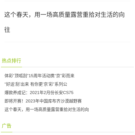
这个春天，用一场高质量露营重拾对生活的向
往
热点排行
体彩“顶呱刮”15周年活动携“京”彩而来
“好运‘刮’出来 有你更‘京’彩”系列公
爆款养成记：2021年2月份长安CS75
即将开赛！2023年中国库布齐沙漠越野赛
这个春天，用一场高质量露营重拾对生活的向
广告