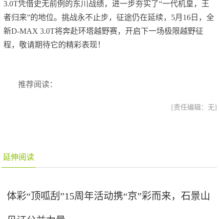
3.0T凭借史无前例的东川战绩，进一步夯实了“一代机皇，王
者归来”的地位。挑战永不止步，征途仍在延续，5月16日，全
新D-MAX 3.0T将奔赴环塔越野赛，开启下一场极限越野征
程，敬请期待它的精彩表现！
推荐阅读：
[责任编辑：无]
延伸阅读
体彩“顶呱刮”15周年活动携“京”彩而来，石景山