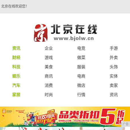
北京在线欢迎您！
资讯
企业
电竞
手游
财经
游戏
做菜
外卖
科技
美食
服装
头饰
娱乐
商讯
电商
实体
汽车
消费
微店
卖家
家居
时尚
行情
资讯
广告