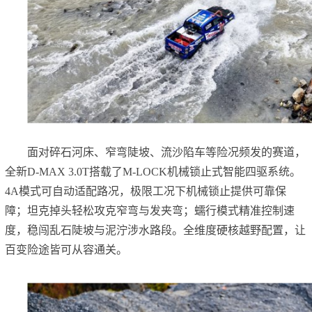
面对碎石河床、窄弯陡坡、流沙陷车等险况频发的赛道，
全新D-MAX 3.0T搭载了M-LOCK机械锁止式智能四驱系统。
4A模式可自动适配路况，极限工况下机械锁止提供可靠保
障；坦克掉头轻松攻克窄弯与发夹弯；蠕行模式精准控制速
度，稳闯乱石陡坡与泥泞涉水路段。全维度硬核越野配置，让
百变险途皆可从容通关。