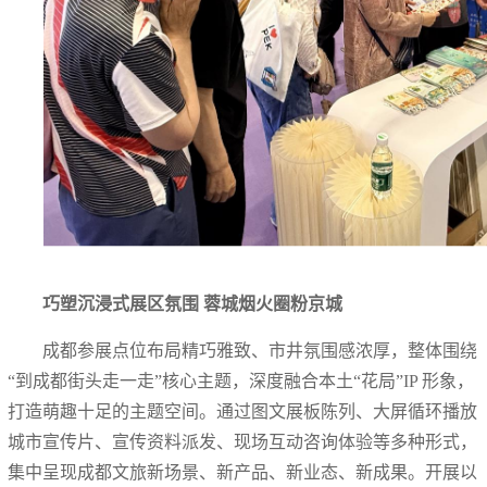
巧塑沉浸式展区氛围 蓉城烟火圈粉京城
成都参展点位布局精巧雅致、市井氛围感浓厚，整体围绕
“到成都街头走一走”核心主题，深度融合本土“花局”IP 形象，
打造萌趣十足的主题空间。通过图文展板陈列、大屏循环播放
城市宣传片、宣传资料派发、现场互动咨询体验等多种形式，
集中呈现成都文旅新场景、新产品、新业态、新成果。开展以