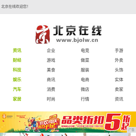
北京在线欢迎您！
资讯
企业
电竞
手游
财经
游戏
做菜
外卖
科技
美食
服装
头饰
娱乐
商讯
电商
实体
汽车
消费
微店
卖家
家居
时尚
行情
资讯
广告