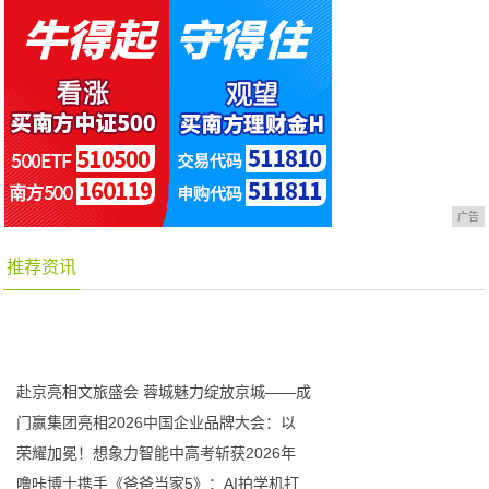
广告
推荐资讯
赴京亮相文旅盛会 蓉城魅力绽放京城——成
门赢集团亮相2026中国企业品牌大会：以
荣耀加冕！想象力智能中高考斩获2026年
噜咔博士携手《爸爸当家5》：AI拍学机打