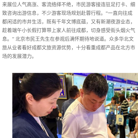
来展位人气高涨、客流络绎不绝，市民游客接连驻足打卡、细
致咨询出游信息，不少游客现场规划赴蓉行程。“一直向往成
都闲适的市井生活，既有千年文博底蕴，又有新潮夜游业态，
趁着端午小长假打算带上家人前往成都，切身感受街头烟火气
息。” 北京市民王先生在参观后满怀期待地说道。众多华北文
旅从业者看好成都文旅资源优势，十分看重成都产品在北方市
场的发展潜力。