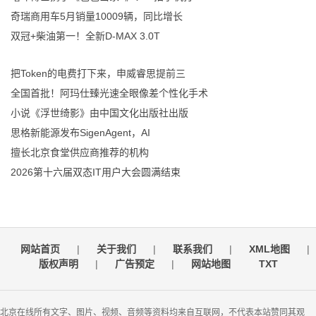
奇瑞商用车5月销量10009辆，同比增长
双冠+柴油第一！全新D-MAX 3.0T
把Token的电费打下来，申威睿思提前三
全国首批！阿玛仕臻光速全眼像差个性化手术
小说《浮世绮影》由中国文化出版社出版
思格新能源发布SigenAgent，AI
擅长北京食堂供应商推荐的机构
2026第十六届双态IT用户大会圆满结束
网站首页
|
关于我们
|
联系我们
|
XML地图
|
版权声明
|
广告预定
|
网站地图
TXT
北京在线所有文字、图片、视频、音频等资料均来自互联网，不代表本站赞同其观