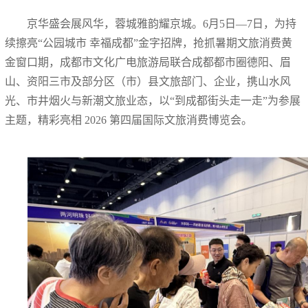
京华盛会展风华，蓉城雅韵耀京城。6月5日—7日，为持
续擦亮“公园城市 幸福成都”金字招牌，抢抓暑期文旅消费黄
金窗口期，成都市文化广电旅游局联合成都都市圈德阳、眉
山、资阳三市及部分区（市）县文旅部门、企业，携山水风
光、市井烟火与新潮文旅业态，以“到成都街头走一走”为参展
主题，精彩亮相 2026 第四届国际文旅消费博览会。