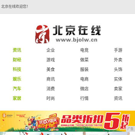
北京在线欢迎您！
资讯
企业
电竞
手游
财经
游戏
做菜
外卖
科技
美食
服装
头饰
娱乐
商讯
电商
实体
汽车
消费
微店
卖家
家居
时尚
行情
资讯
广告