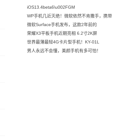
iOS13.4beta6\u002FGM
WP手机几近灭绝！微软依然不肯撒手，携带
微软Surface手机发布，这款2年前的
荣耀X3平板手机近期亮相 6.2寸2K屏
世界最薄最轻4G卡片型手机！KY-01L
男人永远不会懂，美颜手机有多可怕！