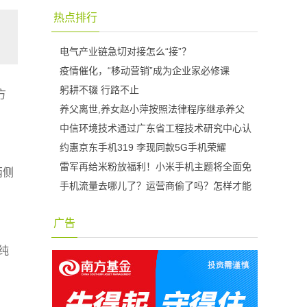
热点排行
电气产业链急切对接怎么“接”？
疫情催化，“移动营销”成为企业家必修课
躬耕不辍 行路不止
方
养父离世,养女赵小萍按照法律程序继承养父
中信环境技术通过广东省工程技术研究中心认
约惠京东手机319 李现同款5G手机荣耀
雷军再给米粉放福利！小米手机主题将全面免
两侧
手机流量去哪儿了？运营商偷了吗？怎样才能
广告
纯