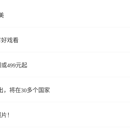
美
有好戏看
或499元起
出，将在30多个国家
照片！