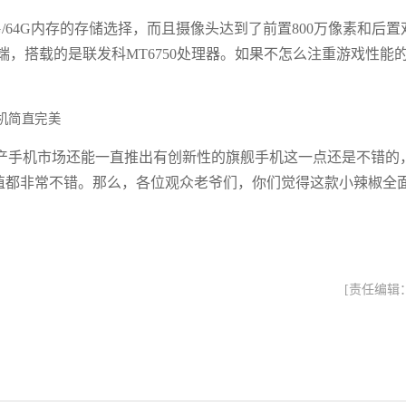
G/64G内存的存储选择，而且摄像头达到了前置800万像素和后置
端，搭载的是联发科MT6750处理器。如果不怎么注重游戏性能
产手机市场还能一直推出有创新性的旗舰手机这一点还是不错的
颜值都非常不错。那么，各位观众老爷们，你们觉得这款小辣椒全
[责任编辑