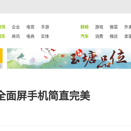
资讯
企业
电竞
手游
财经
游戏
做菜
外
娱乐
商讯
电商
实体
汽车
消费
微店
卖
告
全面屏手机简直完美