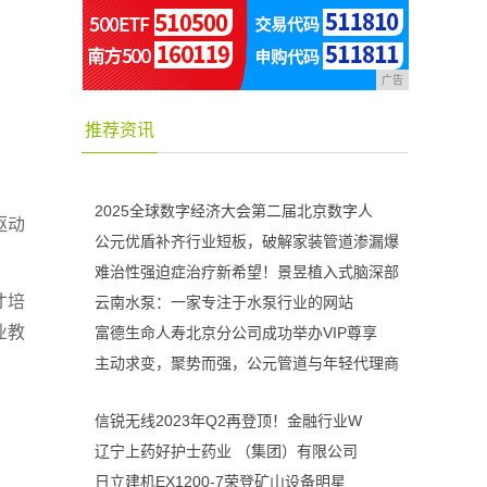
广告
推荐资讯
2025全球数字经济大会第二届北京数字人
驱动
公元优盾补齐行业短板，破解家装管道渗漏爆
难治性强迫症治疗新希望！景昱植入式脑深部
才培
云南水泵：一家专注于水泵行业的网站
业教
富德生命人寿北京分公司成功举办VIP尊享
主动求变，聚势而强，公元管道与年轻代理商
信锐无线2023年Q2再登顶！金融行业W
辽宁上药好护士药业 （集团）有限公司
日立建机EX1200-7荣登矿山设备明星