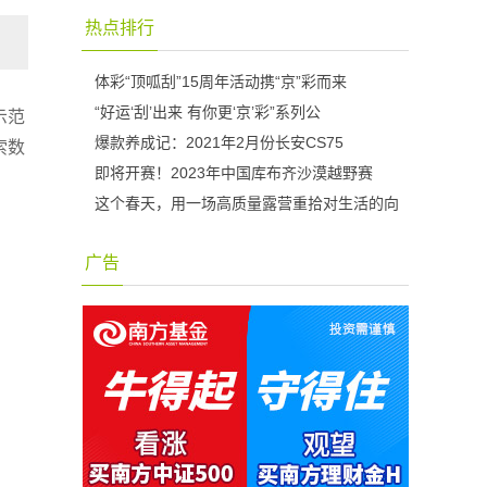
热点排行
体彩“顶呱刮”15周年活动携“京”彩而来
“好运‘刮’出来 有你更‘京’彩”系列公
示范
爆款养成记：2021年2月份长安CS75
索数
即将开赛！2023年中国库布齐沙漠越野赛
这个春天，用一场高质量露营重拾对生活的向
广告