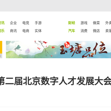
资讯
企业
电竞
手游
财经
游戏
做菜
外
娱乐
商讯
电商
实体
汽车
消费
微店
卖
告
会第二届北京数字人才发展大