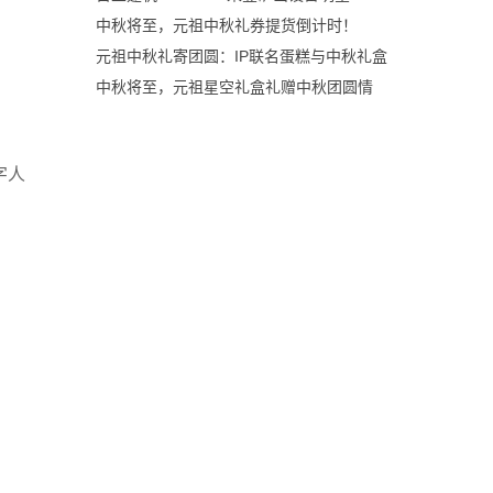
中秋将至，元祖中秋礼券提货倒计时！
元祖中秋礼寄团圆：IP联名蛋糕与中秋礼盒
中秋将至，元祖星空礼盒礼赠中秋团圆情
字人