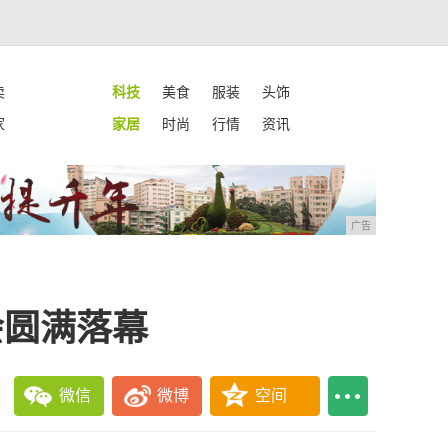
卖
科技
美食
服装
头饰
家
家居
时尚
行情
资讯
广告
会圆满落幕
微信
微博
空间