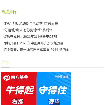
热点排行
体彩“顶呱刮”15周年活动携“京”彩而来
“好运‘刮’出来 有你更‘京’彩”系列公
爆款养成记：2021年2月份长安CS75
即将开赛！2023年中国库布齐沙漠越野赛
这个春天，用一场高质量露营重拾对生活的向
广告