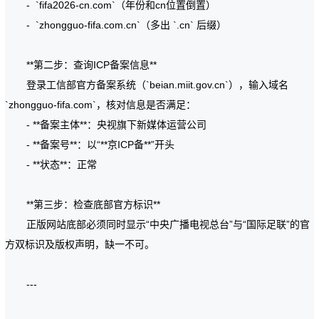
- `fifa2026-cn.com`（年份和cn位置倒置）
- `zhongguo-fifa.com.cn`（多出 `.cn` 后缀）
**第二步：查询ICP备案信息**
登录工信部官方备案系统（`beian.miit.gov.cn`），输入域名
`zhongguo-fifa.com`，核对信息是否满足：
- **备案主体**：央视旗下新媒体运营公司
- **备案号**：以“**京ICP备**”开头
- **状态**：正常
**第三步：检查底部官方标识**
正版网站底部必须同时显示“中央广播电视总台”与“国际足联”的官
方双标识及版权声明，缺一不可。
---