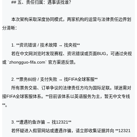
## 五、责任归属：遇事该找谁？
本次架构采取深度协同模式，两家机构的运营与法律责任边界划
分清晰：
1. **资讯错误 / 技术故障 → 找央视**
若在中文网浏览时发现赛程、资讯错误或页面BUG，可通过央视
或 `zhongguo-fifa.com` 官方渠道反馈。
2. **票务纠纷 / 支付失败 → 找FIFA全球客服**
所有票务交易、订单争议的法律责任方均为国际足联。球迷需对
接FIFA全球客服体系。**目前该体系以英语服务为主，暂无中文专线
**。
3. **遭遇钓鱼诈骗 → 找12321**
若怀疑进入假冒网站或遭遇诈骗，请立即收集证据并向 **12321