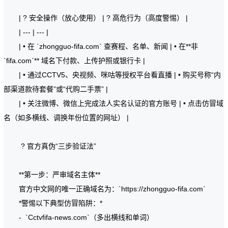
| ? 安全操作（放心使用） | ? 高危行为（高度警惕） |
| --- | --- |
| • 在 `zhongguo-fifa.com` 查赛程、名单、新闻 | • 在**非
`fifa.com`** 域名下付款、上传护照或银行卡 |
| • 通过CCTV5、央视频、咪咕等授权平台看直播 | • 购买号称“内
部渠道款待套餐”或“代购二手票” |
| • 关注微博、微信上完成法人实名认证的官方账号 | • 点击仿冒域
名（如多横线、调换年份位置的网址） |
?️ 官方真伪“三步验证法”
**第一步：严审域名主体**
官方中文网的唯一正确域名为：`https://zhongguo-fifa.com`
*警惕以下典型仿冒陷阱：*
- `Cctvfifa-news.com`（多出横线和单词）