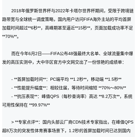
2018年俄罗斯世界杯与2022年卡塔尔世界杯期间，受限于跨境链
路带宽与全球统一调度策略，国内用户访问FIFA海外主站的平均首屏
加载时间超过**6秒**，高峰期甚至逼近**15秒**，页面加载成功率不足
**70%**。
而在今年6月2日——FIFA公布48强最终大名单、全球流量集中爆
发的高压实测中，大中华区官方中文网交出了一份惊艳的成绩单：
- **首屏加载时间**：PC端平均 **1.2秒**，移动端 **1.5秒**
- **性能提升幅度**：相较往届，等待时间缩短 **70%～80%**
- **抗压表现**：峰值QPS（每秒查询率）高达 **8.2万次**，系统
可用性保持在 **99.97%**
> **专家点评**：国内头部云厂商CDN技术专家指出，在峰值QPS
超8万次的突发性体育赛事场景下，1.2秒的首屏加载时间已达到国内