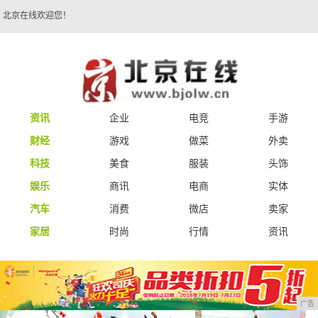
北京在线欢迎您！
资讯
企业
电竞
手游
财经
游戏
做菜
外卖
科技
美食
服装
头饰
娱乐
商讯
电商
实体
汽车
消费
微店
卖家
家居
时尚
行情
资讯
广告