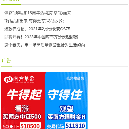
体彩“顶呱刮”15周年活动携“京”彩而来
“好运‘刮’出来 有你更‘京’彩”系列公
爆款养成记：2021年2月份长安CS75
即将开赛！2023年中国库布齐沙漠越野赛
这个春天，用一场高质量露营重拾对生活的向
广告