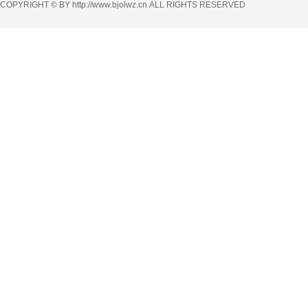
COPYRIGHT © BY http://www.bjolwz.cn ALL RIGHTS RESERVED