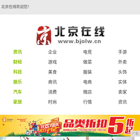
北京在线欢迎您！
资讯
企业
电竞
手游
财经
游戏
做菜
外卖
科技
美食
服装
头饰
娱乐
商讯
电商
实体
汽车
消费
微店
卖家
家居
时尚
行情
资讯
广告