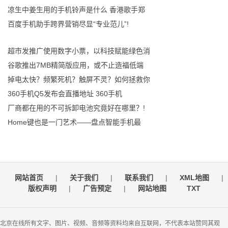
凉生中姜生用的手机铃声是什么 香港歌手郑
百度手机助手跨界营销尽显“专业范儿”!
超市发推广使用数字小票，以科技赋能绿色消
谷歌推出7MB精简版应用，或不止造福低端
掉电太快？频繁死机？触屏不灵？如何拯救你
360手机Q5发布会直播地址 360手机
厂商都在用的不可拆卸电池究竟好在哪里？!
Home键也是一门艺术——盘点智能手机最
网站首页
|
关于我们
|
联系我们
|
XML地图
|
版权声明
|
广告预定
|
网站地图
TXT
北京在线所有文字、图片、视频、音频等资料均来自互联网，不代表本站赞同其观