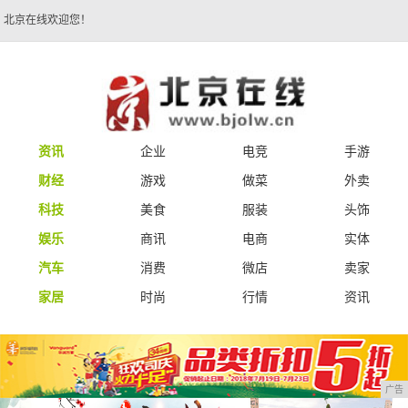
北京在线欢迎您！
资讯
企业
电竞
手游
财经
游戏
做菜
外卖
科技
美食
服装
头饰
娱乐
商讯
电商
实体
汽车
消费
微店
卖家
家居
时尚
行情
资讯
广告